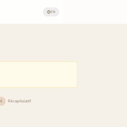
EN
4
Récapitulatif