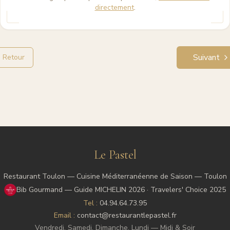
directement
.
Suivant
Retour
Le Pastel
Restaurant Toulon —
Cuisine Méditerranéenne de Saison — Toulon
Bib Gourmand — Guide MICHELIN 2026 · Travelers' Choice 2025
Tel :
04.94.64.73.95
Email :
contact@restaurantlepastel.fr
Vendredi, Samedi, Dimanche, Lundi — Midi & Soir