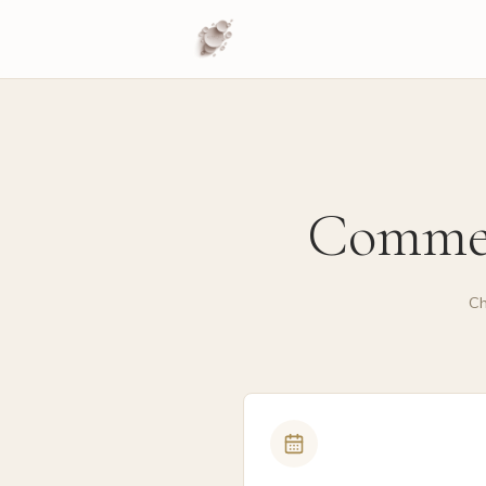
Commen
Ch